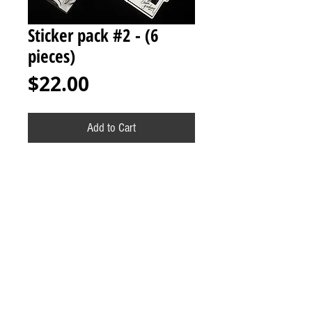
Sticker pack #2 - (6
pieces)
Price
$22.00
Add to Cart
Sticker pack 6 pieces / Paquete de
calcomanías 6 piezas
*All sales final. No refunds or exchanges
/ Todas las ventas son finales. No
reembolsos o cambios