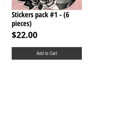
Stickers pack #1 - (6
pieces)
Price
$22.00
Add to Cart
Sticker pack 6 pieces / Paquete de
calcomanías 6 piezas
*All sales final. No refunds or exchanges
/ Todas las ventas son finales. No
reembolsos o cambios